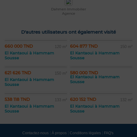
Dahmen Immobilier
Agence
D'autres utilisateurs ont également visité
660 000 TND
604 877 TND
120 m²
150 m²
El Kantaoui à Hammam
El Kantaoui à Hammam
Sousse
Sousse
621 626 TND
580 000 TND
150 m²
El Kantaoui à Hammam
El Kantaoui à Hammam
Sousse
Sousse
538 118 TND
620 152 TND
133 m²
132 m²
El Kantaoui à Hammam
El Kantaoui à Hammam
Sousse
Sousse
Contactez-nous
À propos
Conditions légales
FAQ's