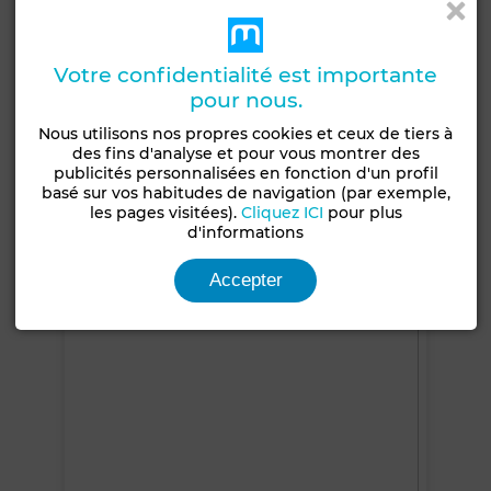
Années
Étage du bien
Moins d'un an
1er
Votre confidentialité est importante
Orientation
Type du sol
pour nous.
Nord
Marbre
Nous utilisons nos propres cookies et ceux de tiers à
Terrasse
Chauffage central
des fins d'analyse et pour vous montrer des
publicités personnalisées en fonction d'un profil
basé sur vos habitudes de navigation (par exemple,
Voir plus de photos
les pages visitées).
Cliquez ICI
pour plus
d'informations
Accepter