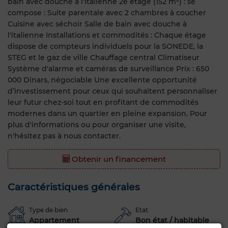
bain avec douche à l'italienne 2e étage (152 m²) : se
compose : Suite parentale avec 2 chambres à coucher
Cuisine avec séchoir Salle de bain avec douche à
l'italienne Installations et commodités : Chaque étage
dispose de compteurs individuels pour la SONEDE, la
STEG et le gaz de ville Chauffage central Climatiseur
Système d'alarme et caméras de surveillance Prix : 650
000 Dinars, négociable Une excellente opportunité
d’investissement pour ceux qui souhaitent personnaliser
leur futur chez-soi tout en profitant de commodités
modernes dans un quartier en pleine expansion. Pour
plus d'informations ou pour organiser une visite,
n'hésitez pas à nous contacter.
Obtenir un financement
Caractéristiques générales
Type de bien
Etat
Appartement
Bon état / habitable