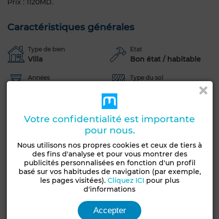
Prix : 1120MD.
Caractéristiques générales
Type de bien
Etat
Villa
Bon état / habitable
Années
Type du sol
Moins d'un an
Marbre
Jardin
Terrasse
Garage
Vue sur mer
Votre confidentialité est importante
Piscine
Concierge
Meublé
Cuisine équipée
pour nous.
Voir plus de photos
Nous utilisons nos propres cookies et ceux de tiers à
des fins d'analyse et pour vous montrer des
publicités personnalisées en fonction d'un profil
basé sur vos habitudes de navigation (par exemple,
les pages visitées).
Cliquez ICI
pour plus
d'informations
Accepter