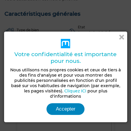
Caractéristiques générales
Etat
Type de bien
Jamais habité /
Villa
rénové
Jardin
Terrasse
Garage
Piscine
Votre confidentialité est importante
Entre-seul
Salon européen
Antenne parabolique
pour nous.
Climatisation
Chauffage central
Sécurité
Nous utilisons nos propres cookies et ceux de tiers à
des fins d'analyse et pour vous montrer des
Double vitrage
Porte blindée
Cuisine équipée
publicités personnalisées en fonction d'un profil
basé sur vos habitudes de navigation (par exemple,
Four
Micro-ondes
les pages visitées).
Cliquez ICI
pour plus
d'informations
Voir plus de photos
Accepter