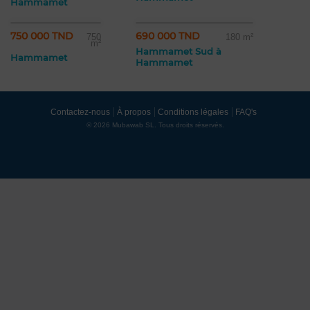
Hammamet
750 000 TND
690 000 TND
750
180 m²
m²
Hammamet Sud à
Hammamet
Hammamet
Contactez-nous
À propos
Conditions légales
FAQ's
© 2026 Mubawab SL. Tous droits réservés.