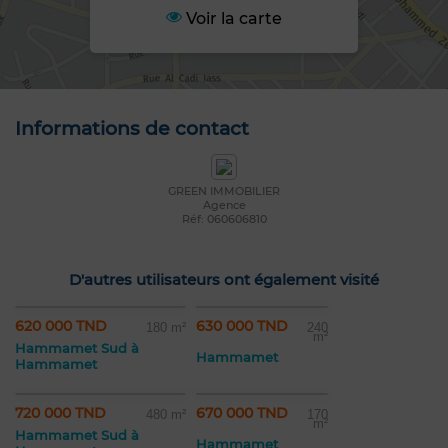
Voir la carte
Informations de contact
GREEN IMMOBILIER
Agence
Réf: 060606810
D'autres utilisateurs ont également visité
620 000 TND
630 000 TND
180 m²
240
m²
Hammamet Sud à
Hammamet
Hammamet
720 000 TND
670 000 TND
480 m²
170
m²
Hammamet Sud à
Hammamet