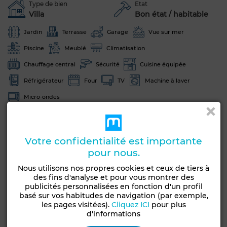
Type de bien
Etat
Villa
Bon état / habitable
Jardin
Terrasse
Garage
Vue sur mer
Piscine
Meublé
Climatisation
Chauffage central
Sécurité
Cuisine équipée
Réfrigérateur
Four
TV
Machine à laver
Micro-ondes
Voir plus de photos
Votre confidentialité est importante
pour nous.
Nous utilisons nos propres cookies et ceux de tiers à
des fins d'analyse et pour vous montrer des
publicités personnalisées en fonction d'un profil
basé sur vos habitudes de navigation (par exemple,
les pages visitées).
Cliquez ICI
pour plus
d'informations