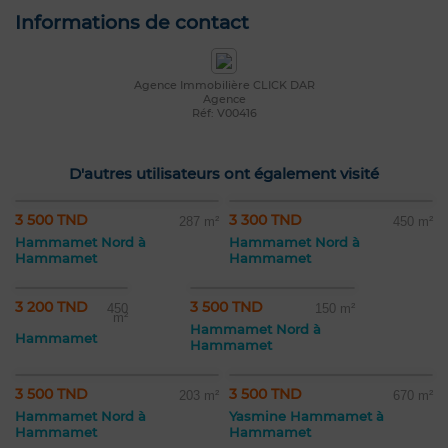
Informations de contact
Agence Immobilière CLICK DAR
Agence
Réf: V00416
D'autres utilisateurs ont également visité
3 500 TND
3 300 TND
287 m²
450 m²
Hammamet Nord à
Hammamet Nord à
Hammamet
Hammamet
3 200 TND
3 500 TND
450
150 m²
m²
Hammamet Nord à
Hammamet
Hammamet
3 500 TND
3 500 TND
203 m²
670 m²
Hammamet Nord à
Yasmine Hammamet à
Hammamet
Hammamet