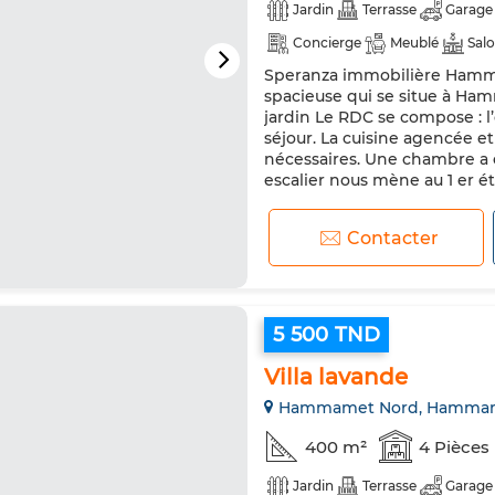
Jardin
Terrasse
Garage
Concierge
Meublé
Sal
Speranza immobilière Hammam
Climatisation
Chauffage ce
spacieuse qui se situe à Ha
TV
Machine à laver
Mic
jardin Le RDC se compose : l
séjour. La cuisine agencée 
nécessaires. Une chambre a 
escalier nous mène au 1 er ét
Contacter
5 500 TND
Villa lavande
Hammamet Nord, Hamma
400 m²
4 Pièces
Jardin
Terrasse
Garage