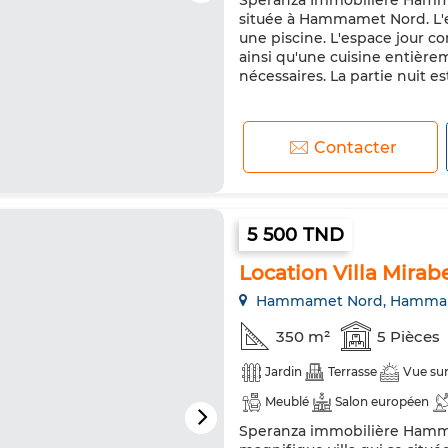
Speranza Immobilière Hammam
située à Hammamet Nord. L'en
une piscine. L'espace jour c
ainsi qu'une cuisine entiè
nécessaires. La partie nuit
Contacter
5 500 TND
Location Villa Mirabe
Hammamet Nord, Hamma
350 m²
5 Pièces
Jardin
Terrasse
Vue su
Meublé
Salon européen
Speranza immobilière Hamma
Chauffage central
Sécurité