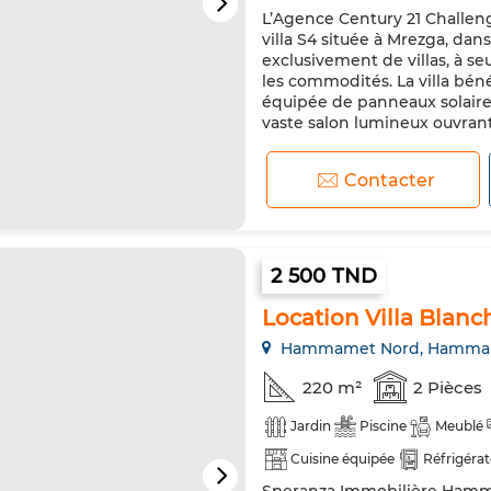
L’Agence Century 21 Challen
Sécurité
Porte blindée
villa S4 située à Mrezga, da
Machine à laver
Micro-ond
exclusivement de villas, à s
les commodités. La villa béné
équipée de panneaux solaire
vaste salon lumineux ouvrant s
Contacter
2 500 TND
Location Villa Blanc
Hammamet Nord, Hamma
220 m²
2 Pièces
Jardin
Piscine
Meublé
Cuisine équipée
Réfrigéra