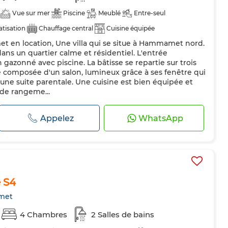
Vue sur mer
Piscine
Meublé
Entre-seul
atisation
Chauffage central
Cuisine équipée
et en location, Une villa qui se situe à Hammamet nord.
hine à laver
Micro-ondes
ans un quartier calme et résidentiel. L'entrée
n gazonné avec piscine. La bâtisse se repartie sur trois
e composée d'un salon, lumineux grâce à ses fenêtre qui
t une suite parentale. Une cuisine est bien équipée et
de rangeme...
Appelez
WhatsApp
e S4
met
4 Chambres
2 Salles de bains