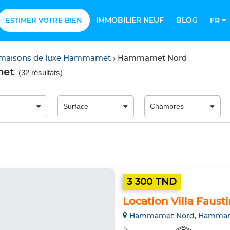
IMMOBILIER NEUF
BLOG
ESTIMER VOTRE BIEN
FR
& maisons de luxe Hammamet
Hammamet Nord
met
(
32 résultats
)
3 300 TND
Location Villa Faus
Hammamet Nord, Hamma