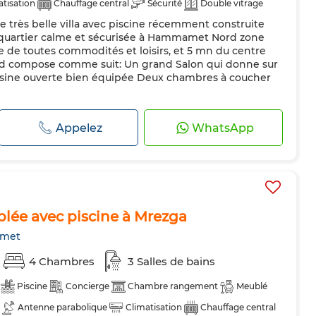
atisation
Chauffage central
Sécurité
Double vitrage
ne très belle villa avec piscine récemment construite
pée
Réfrigérateur
Four
TV
Machine à laver
n quartier calme et sécurisée à Hammamet Nord zone
Animaux domestiques autorisés
he de toutes commodités et loisirs, et 5 mn du centre
pied compose comme suit: Un grand Salon qui donne sur
cuisine ouverte bien équipée Deux chambres à coucher
Appelez
WhatsApp
blée avec piscine à Mrezga
met
4 Chambres
3 Salles de bains
Piscine
Concierge
Chambre rangement
Meublé
Antenne parabolique
Climatisation
Chauffage central