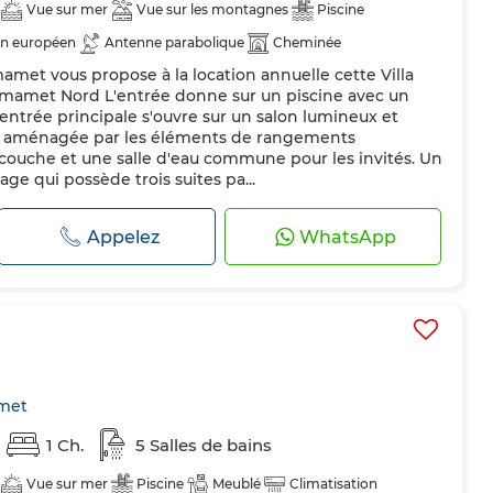
Vue sur mer
Vue sur les montagnes
Piscine
on européen
Antenne parabolique
Cheminée
et vous propose à la location annuelle cette Villa
ntral
Sécurité
Cuisine équipée
Réfrigérateur
Four
mmamet Nord L'entrée donne sur un piscine avec un
ro-ondes
Internet
’entrée principale s'ouvre sur un salon lumineux et
et aménagée par les éléments de rangements
couche et une salle d'eau commune pour les invités. Un
age qui possède trois suites pa...
Appelez
WhatsApp
met
1 Ch.
5 Salles de bains
Vue sur mer
Piscine
Meublé
Climatisation