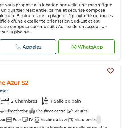
ge vous propose à la location annuelle une magnifique
Cuisine équipée
Réfrigérateur
Four
TV
ns un quartier résidentiel calme et sécurisé composé
es
eulement 5 minutes de la plage et à proximité de toutes
ficie d’une excellente orientation Sud-Est et est
s. se compose comme suit : Au rez-de-chaussée : Un
ur la piscine...
Appelez
WhatsApp
he Azur S2
met
2 Chambres
1 Salle de bain
Climatisation
Chauffage central
Sécurité
teur
Four
TV
Machine à laver
Micro-ondes