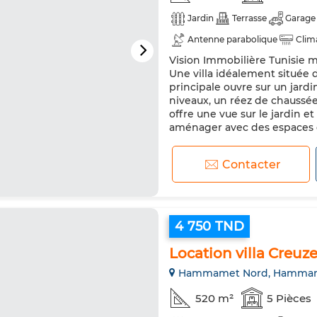
Jardin
Terrasse
Garage
Antenne parabolique
Clim
Vision Immobilière Tunisie m
Réfrigérateur
Four
Mac
Une villa idéalement située d
principale ouvre sur un jardi
niveaux, un réez de chaussé
offre une vue sur le jardin e
aménager avec des espaces 
Contacter
4 750 TND
Location villa Creuz
Hammamet Nord, Hamma
520 m²
5 Pièces