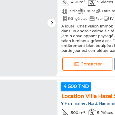
450 m²
5 Pièces
Jardin
Piscine
Entre-se
Réfrigérateur
Four
TV
A louer , Chez Vision Immobili
dans un endroit calme à cité
jardin enveloppant paysagé e
salon lumineux grâce à ces Fe
entièrement bien équipée : f
partie jour est complétée par
Contacter
4 500 TND
Location Villa Haz
Hammamet Nord, Hamma
500 m²
5 Pièces