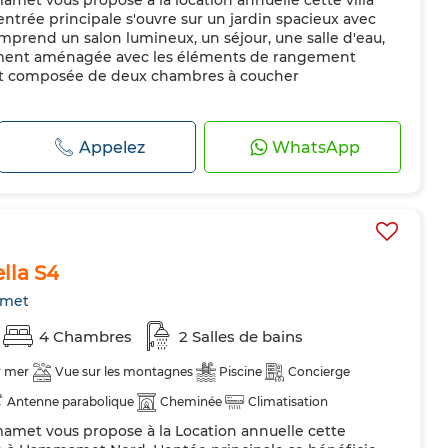
et vous propose à la location annuelle cette villa
trée principale s'ouvre sur un jardin spacieux avec
omprend un salon lumineux, un séjour, une salle d'eau,
rement aménagée avec les éléments de rangement
 est composée de deux chambres à coucher
Appelez
WhatsApp
lla S4
met
4 Chambres
2 Salles de bains
r mer
Vue sur les montagnes
Piscine
Concierge
Antenne parabolique
Cheminée
Climatisation
met vous propose à la Location annuelle cette
Cuisine équipée
Réfrigérateur
Four
TV