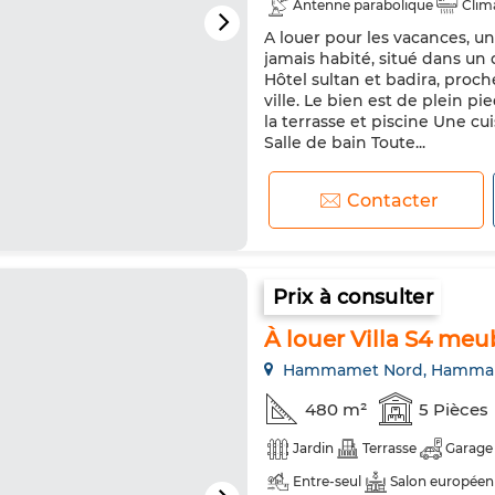
Antenne parabolique
Clim
A louer pour les vacances, u
Porte blindée
Cuisine équi
jamais habité, situé dans u
Micro-ondes
Internet
Hôtel sultan et badira, proc
ville. Le bien est de plein 
la terrasse et piscine Une 
Salle de bain Toute...
Contacter
Prix à consulter
À louer Villa S4 meu
Hammamet Nord, Hamma
480 m²
5 Pièces
Jardin
Terrasse
Garage
Entre-seul
Salon européen