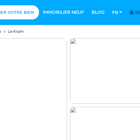
IMMOBILIER NEUF
BLOG
MER VOTRE BIEN
FR
SE
m
Le Kram