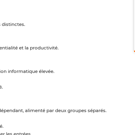
 distinctes.
tialité et la productivité.
ion informatique élevée.
é.
ndépendant, alimenté par deux groupes séparés.
é.
er les entrées.