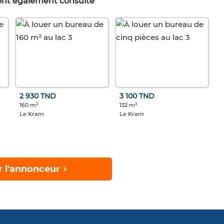
 ont également consulté
2 930 TND
3 100 TND
160 m²
132 m²
Le Kram
Le Kram
r l'annonceur