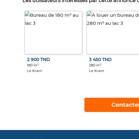
Les utilisateurs intéréssés par cette annonce
2 900 TND
3 450 TND
180 m²
280 m²
Le Kram
Le Kram
Contacte