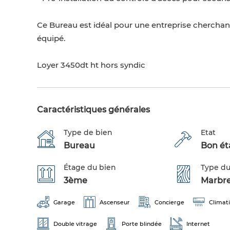
Ce Bureau est idéal pour une entreprise chercha
équipé.
Loyer 3450dt ht hors syndic
Caractéristiques générales
Type de bien
Etat
Bureau
Bon éta
Étage du bien
Type du
3ème
Marbr
Garage
Ascenseur
Concierge
Climati
Double vitrage
Porte blindée
Internet