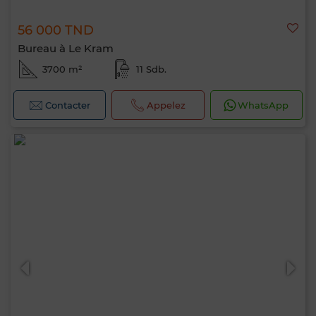
56 000 TND
Bureau à Le Kram
3700 m²
11 Sdb.
Contacter
Appelez
WhatsApp
Bonjour, je suis MIA. Quel critère souhaitez-
vous appliquer maintenant ?