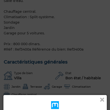
Salle d'eau.
Chauffage central.
Climatisation : Split-système.
Sondage
Jardin
Garage pour 5 voitures.
Prix : 800 000 dinars.
#Réf : Ref3400a Référence du bien: Ref3400a
Caractéristiques générales
Type de bien
Etat
Villa
Bon état / habitable
Jardin
Terrasse
Garage
Climatisation
Chauffage central
Voir plus de photos