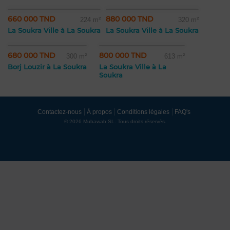
660 000 TND
880 000 TND
224 m²
320 m²
La Soukra Ville à La Soukra
La Soukra Ville à La Soukra
680 000 TND
800 000 TND
300 m²
613 m²
Borj Louzir à La Soukra
La Soukra Ville à La
Soukra
Contactez-nous
À propos
Conditions légales
FAQ's
© 2026 Mubawab SL. Tous droits réservés.