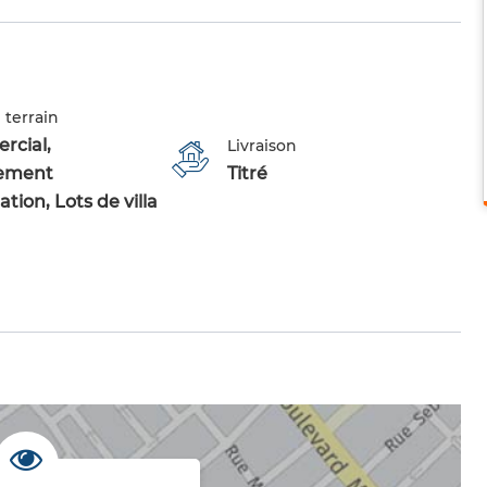
 terrain
cial,
Livraison
ement
Titré
ation, Lots de villa