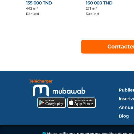
135 000 TND
160 000 TND
442 m²
271 m²
Raoued
Raoued
Contacte
Télécharger
Publie
Inscriv
Annuai
Blog
Nous utilisons nos propres cookies et ceux d