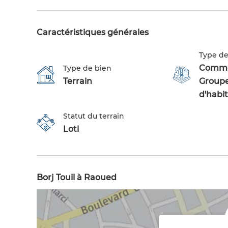
Caractéristiques générales
Type de
Commer
Type de bien
Terrain
Group
d'habit
Statut du terrain
Loti
Borj Touil à Raoued