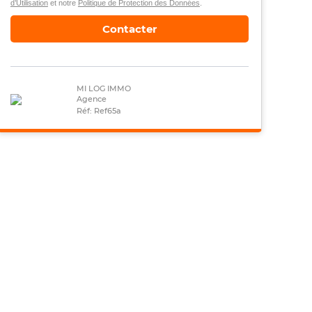
d’Utilisation
et notre
Politique de Protection des Données
.
Contacter
MI LOG IMMO
Agence
Réf: Ref65a