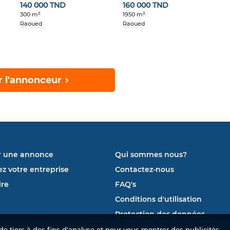
140 000 TND
160 000 TND
300 m²
1950 m²
Raoued
Raoued
r l'annonceur
r une annonce
Qui sommes nous?
ez votre entreprise
Contactez-nous
re
FAQ's
Conditions d'utilisation
Protection des données
e tiers à des fins d'analyse et pour vous montrer des publicités