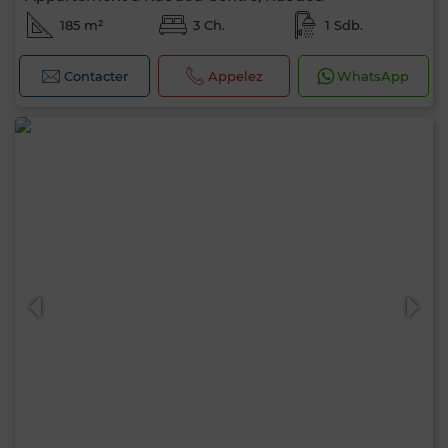
185 m²
3 Ch.
1 Sdb.
Contacter
Appelez
WhatsApp