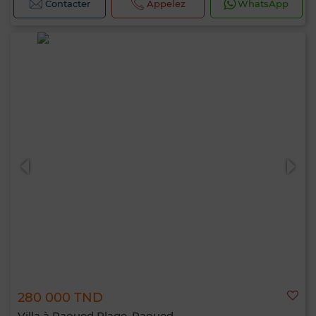
Contacter
Appelez
WhatsApp
280 000 TND
Villa à Raoued Plage, Raoued