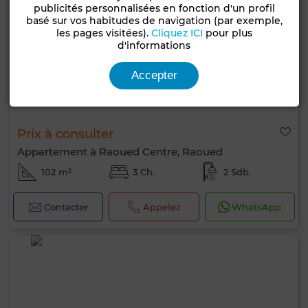
publicités personnalisées en fonction d'un profil
basé sur vos habitudes de navigation (par exemple,
les pages visitées).
Cliquez ICI
pour plus
d'informations
Accepter
Prix à consulter
Appartement à Raoued Centre, Raoued
102 m²
3 Ch.
2 Sdb.
Contacter
Appelez
WhatsApp