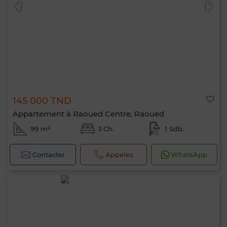
145 000 TND
0 / 500
Appartement à Raoued Centre, Raoued
99 m²
3 Ch.
1 Sdb.
Contacter
Appelez
WhatsApp