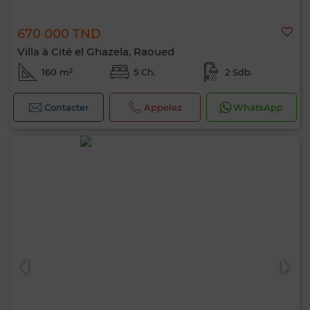
670 000 TND
Villa à Cité el Ghazela, Raoued
160 m²
5 Ch.
2 Sdb.
Contacter
Appelez
WhatsApp