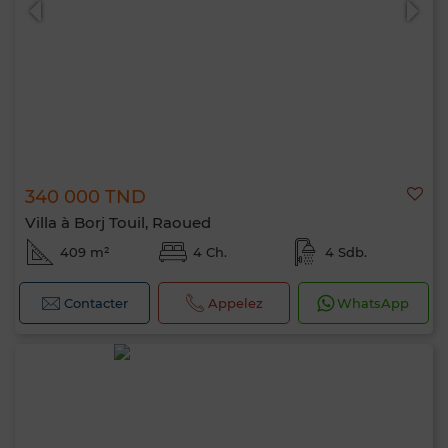
340 000 TND
Villa à Borj Touil, Raoued
409 m²
4 Ch.
4 Sdb.
Contacter
Appelez
WhatsApp