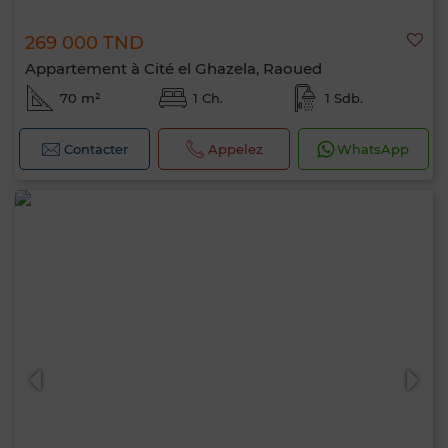
269 000 TND
Appartement à Cité el Ghazela, Raoued
70 m²
1 Ch.
1 Sdb.
Contacter
Appelez
WhatsApp
Bonjour, je suis MIA. Quel critère souhaitez-
vous appliquer maintenant ?