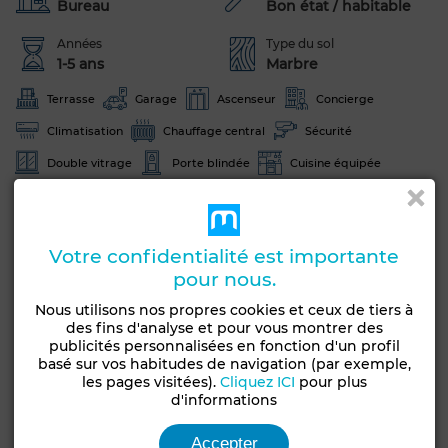
Bureau
Bon état / habitable
Années
Type du sol
1-5 ans
Marbre
Terrasse
Garage
Ascenseur
Concierge
Climatisation
Chauffage central
Sécurité
Double vitrage
Porte blindée
Cuisine équipée
Internet
Voir plus de photos
Votre confidentialité est importante
pour nous.
Nous utilisons nos propres cookies et ceux de tiers à
des fins d'analyse et pour vous montrer des
publicités personnalisées en fonction d'un profil
basé sur vos habitudes de navigation (par exemple,
les pages visitées).
Cliquez ICI
pour plus
d'informations
Accepter