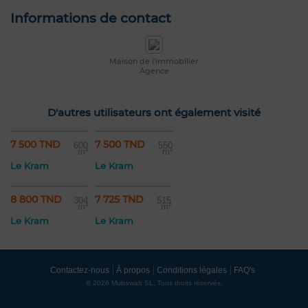
Informations de contact
Maison de l'immobilier
Agence
D'autres utilisateurs ont également visité
7 500 TND
7 500 TND
600
550
m²
m²
Le Kram
Le Kram
8 800 TND
7 725 TND
304
515
m²
m²
Le Kram
Le Kram
Contactez-nous
À propos
Conditions légales
FAQ's
© 2026 Mubawab SL. Tous droits réservés.