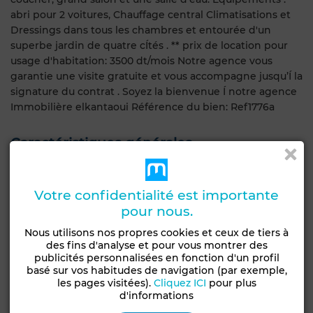
abri pour 2 voitures, Chauffage central Climatisations et
Dressings dans tous les chambres et entourée d'un
superbe jardin de quatre cÍtés . ** prix de location pour
usage d'habitation: 3500 dt/mois Notre agence vous
garantie une visite gratuite et vous accompagne jusqu’Í la
signature du contrat . Soyez la bienvenue Í notre agence
Immobilière elkantaoui Référence du bien: Ref1776a
Caractéristiques générales
Type de bien
Etat
Villa
Bon état / habitable
Votre confidentialité est importante
pour nous.
Jardin
Terrasse
Garage
Chauffage central
Nous utilisons nos propres cookies et ceux de tiers à
des fins d'analyse et pour vous montrer des
Voir plus de photos
publicités personnalisées en fonction d'un profil
basé sur vos habitudes de navigation (par exemple,
les pages visitées).
Cliquez ICI
pour plus
d'informations