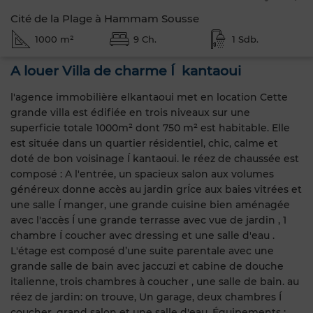
Cité de la Plage à Hammam Sousse
1000 m²
9 Ch.
1 Sdb.
A louer Villa de charme Í kantaoui
l'agence immobilière elkantaoui met en location Cette
grande villa est édifiée en trois niveaux sur une
superficie totale 1000m² dont 750 m² est habitable. Elle
est située dans un quartier résidentiel, chic, calme et
doté de bon voisinage Í kantaoui. le réez de chaussée est
composé : A l'entrée, un spacieux salon aux volumes
généreux donne accès au jardin grÍce aux baies vitrées et
une salle Í manger, une grande cuisine bien aménagée
avec l'accès Í une grande terrasse avec vue de jardin , 1
chambre Í coucher avec dressing et une salle d'eau .
L'étage est composé d’une suite parentale avec une
grande salle de bain avec jaccuzi et cabine de douche
italienne, trois chambres à coucher , une salle de bain. au
réez de jardin: on trouve, Un garage, deux chambres Í
coucher, grand salon et une salle d'eau. Équipements :