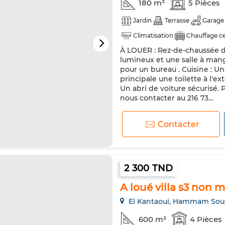
180 m²
5 Pièces
Jardin
Terrasse
Garage
Climatisation
Chauffage ce
À LOUER : Rez-de-chaussée d
lumineux et une salle à man
pour un bureau . Cuisine : Un
principale une toilette à l'e
Un abri de voiture sécurisé. 
nous contacter au 216 73...
Contacter
2 300 TND
A loué villa s3 non 
El Kantaoui, Hammam Sou
600 m²
4 Pièces