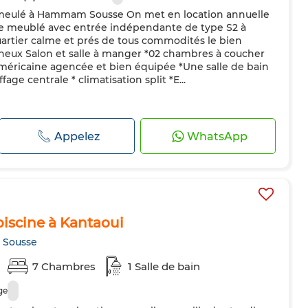
 meulé à Hammam Sousse On met en location annuelle
ée meublé avec entrée indépendante de type S2 à
tier calme et prés de tous commodités le bien
eux Salon et salle à manger *02 chambres à coucher
américaine agencée et bien équipée *Une salle de bain
fage centrale * climatisation split *E...
Appelez
WhatsApp
 piscine à Kantaoui
 Sousse
7 Chambres
1 Salle de bain
ge