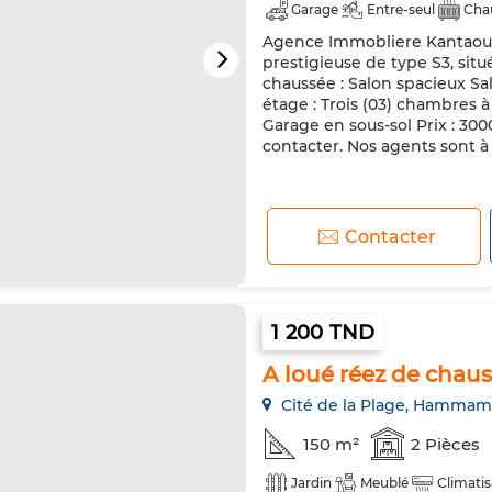
Garage
Entre-seul
Chau
Agence Immobliere Kantaoui S
prestigieuse de type S3, sit
chaussée : Salon spacieux Sal
étage : Trois (03) chambres 
Garage en sous-sol Prix : 30
contacter. Nos agents sont à 
Contacter
1 200 TND
A loué réez de cha
Cité de la Plage, Hammam
150 m²
2 Pièces
Jardin
Meublé
Climatis