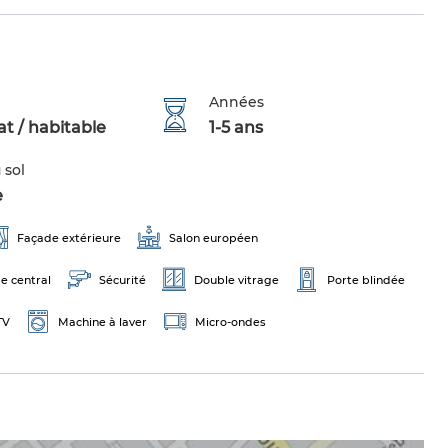
Années
t / habitable
1-5 ans
 sol
e
Façade extérieure
Salon européen
e central
Sécurité
Double vitrage
Porte blindée
TV
Machine à laver
Micro-ondes