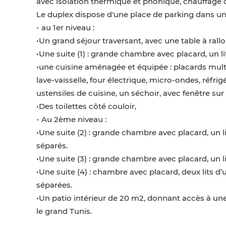
avec isolation thermique et phonique, chauffage c
Le duplex dispose d'une place de parking dans un 
- au 1er niveau :
•Un grand séjour traversant, avec une table à ral
•Une suite (1) : grande chambre avec placard, un l
•une cuisine aménagée et équipée : placards multip
lave-vaisselle, four électrique, micro-ondes, réfrigé
ustensiles de cuisine, un séchoir, avec fenêtre sur 
•Des toilettes côté couloir,
- Au 2ème niveau :
•Une suite (2) : grande chambre avec placard, un l
séparés.
•Une suite (3) : grande chambre avec placard, un li
•Une suite (4) : chambre avec placard, deux lits d’u
séparées.
•Un patio intérieur de 20 m2, donnant accès à un
le grand Tunis.