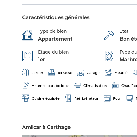
Caractéristiques générales
Type de bien
Etat
Appartement
Bon éta
Étage du bien
Type du
1er
Marbr
Jardin
Terrasse
Garage
Meublé
Antenne parabolique
Climatisation
Chauffag
Cuisine équipée
Réfrigérateur
Four
Amilcar à Carthage