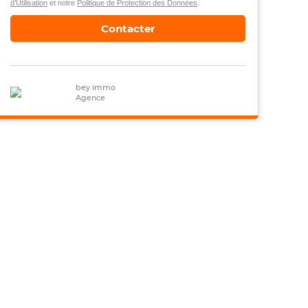
d’Utilisation
et notre
Politique de Protection des Données
.
Contacter
bey immo
Agence