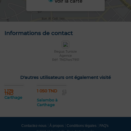
Voir la carte
Informations de contact
Regus Tunisie
Agence
Réf: TND1ws7951
D'autres utilisateurs ont également visité
1 179
1 050 TND
63
TND
m²
Carthage
Salambo à
Carthage
Contactez-nous
À propos
Conditions légales
FAQ's