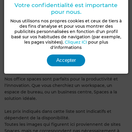
• De fréquents évènements communautaires et de
Votre confidentialité est importante
réseau
pour nous.
• Une application spécifique qui simplifie la réservation et
la gestion de votre compte
Nous utilisons nos propres cookies et ceux de tiers à
des fins d'analyse et pour vous montrer des
• Des configurations flexibles et personnalisables
publicités personnalisées en fonction d'un profil
• Des eSpaces de travail qui évoluent en même temps
basé sur vos habitudes de navigation (par exemple,
que votre entreprise
les pages visitées).
Cliquez ICI
pour plus
• Du mobilier ergonomique de grande qualité
d'informations
• L'accès à 50 m² d'espace de travail partagé
supplémentaire
Accepter
• Des tarifs à partir de 1219
Nos office spaces sont parfaits pour la productivité et
l'innovation. Que vous cherchiez un workspace, un
espace de bureau, ou un business centre, Spaces a la
solution idéale.
Les prix indiqués dans cette liste sont indicatifs et
dépendent de la disponibilité.
Toutes les images qui figurent ici proviennent de sites
Spaces, mais ne correspondent pas nécessairement à