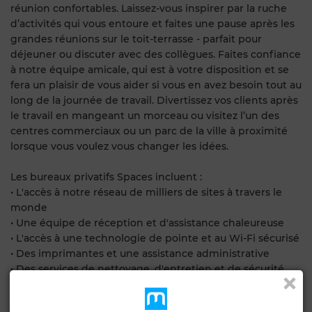
réunion confortables. Laissez-vous inspirer par la ruche
d’activités qui vous entoure et faites une pause après les
grandes réunions sur le toit-terrasse - parfait pour
déjeuner ou discuter avec des collègues. Faites confiance
à notre équipe amicale, qui est à votre disposition et se
fera un plaisir de vous aider si vous en avez besoin tout au
long de la journée de travail. Divertissez vos clients après
le travail en mangeant un morceau ou visitez l’un des
centres commerciaux ou un parc de la ville à proximité
lorsque vous voulez vous changer les idées.
Les bureaux privatifs Spaces incluent :
• L'accès à notre réseau de milliers de sites à travers le
monde
• Une équipe de réception et d'assistance chaleureuse
• L'accès à une technologie de pointe et au Wi-Fi sécurisé
• Des imprimantes et une assistance administrative
• Des services de nettoyage, d'entretien et de sécurité
• La possibilité de réserver un bureau à l'heure, à la
journée ou au mois