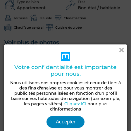
Type de bien
Etat
Appartement
Bon état / habitable
Terrasse
Meublé
Climatisation
Chauffage central
Cuisine équipée
Voir plus de photos
Votre confidentialité est importante
pour nous.
Nous utilisons nos propres cookies et ceux de tiers à
des fins d'analyse et pour vous montrer des
publicités personnalisées en fonction d'un profil
basé sur vos habitudes de navigation (par exemple,
les pages visitées).
Cliquez ICI
pour plus
d'informations
Accepter