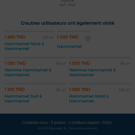
Agence
Réf: 12542
D'autres utilisateurs ont également visité
1 200 TND
1 000 TND
110 m²
100
m²
Hammamet Nord à
Hammamet
Hammamet
1 000 TND
1 300 TND
56 m²
90 m²
Yasmine Hammamet à
Yasmine Hammamet à
Hammamet
Hammamet
1 100 TND
1 000 TND
95 m²
130 m²
Hammamet Sud à
Hammamet Nord à
Hammamet
Hammamet
Contactez-nous
À propos
Conditions légales
FAQ's
© 2026 Mubawab SL. Tous droits réservés.