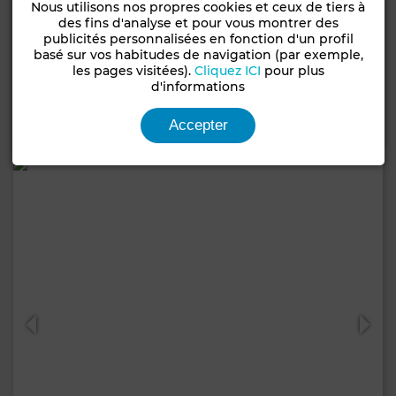
Nous utilisons nos propres cookies et ceux de tiers à
4 900 TND
par sem.
des fins d'analyse et pour vous montrer des
publicités personnalisées en fonction d'un profil
Villa à Yasmine Hammamet, Hammamet
basé sur vos habitudes de navigation (par exemple,
620 m²
3 Ch.
3 Sdb.
les pages visitées).
Cliquez ICI
pour plus
8 Pers.
3 nuits min.
d'informations
Contacter
Appelez
WhatsApp
Accepter