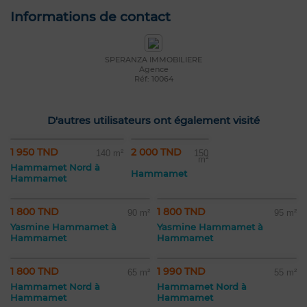
Informations de contact
SPERANZA IMMOBILIERE
Agence
Réf: 10064
D'autres utilisateurs ont également visité
1 950 TND
2 000 TND
140 m²
150
m²
Hammamet Nord à
Hammamet
Hammamet
1 800 TND
1 800 TND
90 m²
95 m²
Yasmine Hammamet à
Yasmine Hammamet à
Hammamet
Hammamet
1 800 TND
1 990 TND
65 m²
55 m²
Hammamet Nord à
Hammamet Nord à
Hammamet
Hammamet