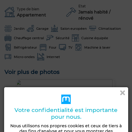
Etat
Type de bien
Jamais habité /
Appartement
rénové
Jardin
Garage
Salon européen
Climatisation
Chauffage central
Sécurité
Cuisine équipée
Réfrigérateur
Four
TV
Machine à laver
Micro-ondes
Internet
Voir plus de photos
Votre confidentialité est importante
pour nous.
Nous utilisons nos propres cookies et ceux de tiers à
des fins d'analyse et pour vous montrer des