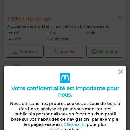
1 990 TND
par sem.
Appartement à Hammamet Nord, Hammamet
55 m²
1 Ch.
1 Sdb.
4 Pers.
6 nuits min.
Contacter
Appelez
WhatsApp
Votre confidentialité est importante pour
nous.
Nous utilisons nos propres cookies et ceux de tiers à
des fins d'analyse et pour vous montrer des
publicités personnalisées en fonction d'un profil
basé sur vos habitudes de navigation (par exemple,
les pages visitées).
Cliquez ICI
pour plus
d'informations