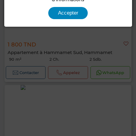
Accepter
1 800 TND
Appartement à Hammamet Sud, Hammamet
90 m²
2 Ch.
2 Sdb.
Contacter
Appelez
WhatsApp