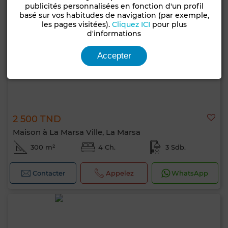
publicités personnalisées en fonction d'un profil
basé sur vos habitudes de navigation (par exemple,
les pages visitées).
Cliquez ICI
pour plus
d'informations
Accepter
2 500 TND
Maison à La Marsa Ville, La Marsa
300 m²
4 Ch.
3 Sdb.
Contacter
Appelez
WhatsApp