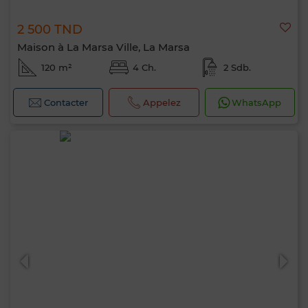
2 500 TND
Maison à La Marsa Ville, La Marsa
120 m²
4 Ch.
2 Sdb.
Contacter
Appelez
WhatsApp
Bonjour, je suis MIA. Quel critère souhaitez-
vous appliquer maintenant ?