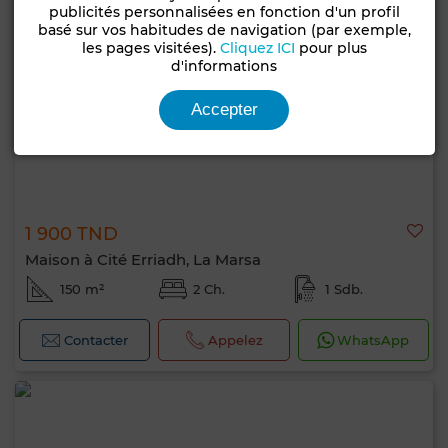
publicités personnalisées en fonction d'un profil
basé sur vos habitudes de navigation (par exemple,
les pages visitées).
Cliquez ICI
pour plus
d'informations
Accepter
1 900 TND
Maison à Cité Erriadh, La Marsa
150 m²
2 Ch.
1 Sdb.
Contacter
Appelez
WhatsApp