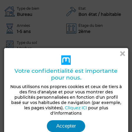
Type de bien
Etat
Bureau
Bon état / habitable
Années
Étage du bien
1-5 ans
2ème
Type du sol
Marbre
Ascenseur
Concierge
Climatisation
Chauffage central
Double vitrage
Porte blindée
Votre confidentialité est importante
pour nous.
Voir plus de photos
Nous utilisons nos propres cookies et ceux de tiers à
des fins d'analyse et pour vous montrer des
publicités personnalisées en fonction d'un profil
basé sur vos habitudes de navigation (par exemple,
les pages visitées).
Cliquez ICI
pour plus
d'informations
Accepter