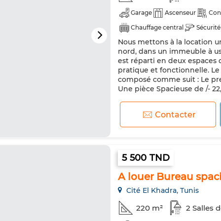
Garage
Ascenseur
Con
Chauffage central
Sécurité
Nous mettons à la location u
Réfrigérateur
Micro-ondes
nord, dans un immeuble à us
est réparti en deux espaces 
pratique et fonctionnelle. L
composé comme suit : Le pre
Une pièce Spacieuse de /- 22,
Contacter
5 500 TND
A louer Bureau spa
Cité El Khadra, Tunis
220 m²
2 Salles 