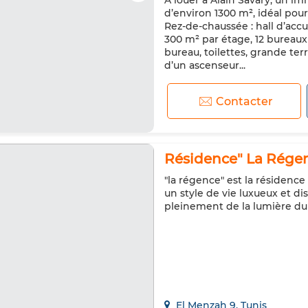
À louer à Alain Savary, un i
d’environ 1300 m², idéal pour
Rez-de-chaussée : hall d’accue
300 m² par étage, 12 bureaux e
bureau, toilettes, grande te
d’un ascenseur...
Contacter
Résidence" La Régen
"la régence" est la résidence
un style de vie luxueux et d
pleinement de la lumière du
El Menzah 9, Tunis