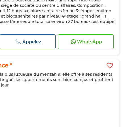
mmeuble bureautique en R4 d’une superficie totale
 siège de société ou centre d’affaires. Composition :
il, 12 bureaux, blocs sanitaires 1er au 3ᵉ étage : environ
t blocs sanitaires par niveau 4ᵉ étage : grand hall, 1
rrasse L’immeuble totalise environ 37 bureaux, est équipé
Appelez
WhatsApp
ce "
 la plus luxueuse du menzah 9. elle offre à ses résidents
istingué. les appartements sont bien conçus et profitent
 jour