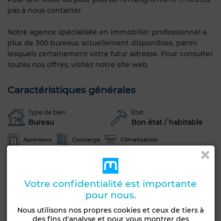
pas à nous contacter
Notre agence spécialisée en immobilier professionnel a
plus de 300 bureaux actuellement disponibles, parmi
lesquels certainement votre futur adresse. Pour consulter
toutes nos offres, visitez notre site web
Caractéristiques générales
Type de bien
Etat
Bureau
Bon état / habitable
Ascenseur
Concierge
Climatisation
Voir plus de photos
Votre confidentialité est importante
pour nous.
Nous utilisons nos propres cookies et ceux de tiers à
des fins d'analyse et pour vous montrer des