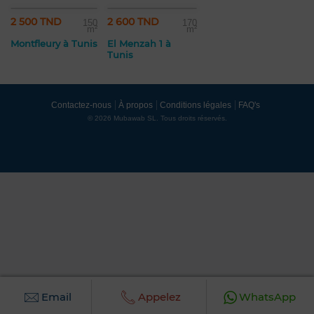
2 500 TND
2 600 TND
150
170
m²
m²
Montfleury à Tunis
El Menzah 1 à
Tunis
Contactez-nous
À propos
Conditions légales
FAQ's
© 2026 Mubawab SL. Tous droits réservés.
Email
Appelez
WhatsApp