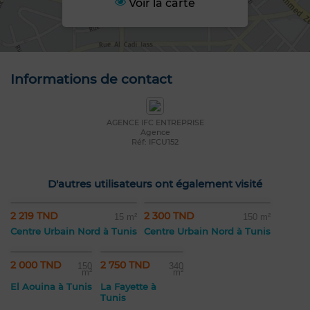
Voir la carte
Informations de contact
AGENCE IFC ENTREPRISE
Agence
Réf: IFCU152
D'autres utilisateurs ont également visité
2 219 TND
2 300 TND
15 m²
150 m²
Centre Urbain Nord à Tunis
Centre Urbain Nord à Tunis
2 000 TND
2 750 TND
150
340
m²
m²
El Aouina à Tunis
La Fayette à
Tunis