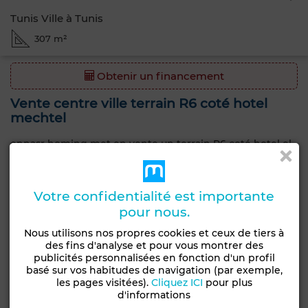
Tunis Ville à Tunis
307 m²
Obtenir un financement
Vente centre ville terrain R6 coté hotel
mechtel
ennasr homing met en vente un terrain R6 coté hotel el
mechtel
conviendrais pour bureautique hotel de ville foyer
universitaire
Votre confidentialité est importante
pour nous.
Caractéristiques générales
Nous utilisons nos propres cookies et ceux de tiers à
des fins d'analyse et pour vous montrer des
Type de terrain
publicités personnalisées en fonction d'un profil
Type de bien
Groupement
basé sur vos habitudes de navigation (par exemple,
Terrain
les pages visitées).
Cliquez ICI
pour plus
d'habitation
d'informations