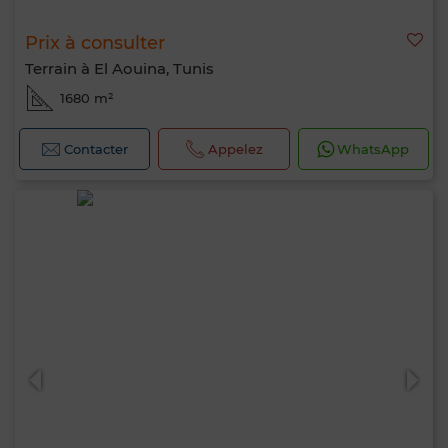
Prix à consulter
Terrain à El Aouina, Tunis
1680 m²
Contacter
Appelez
WhatsApp
Bonjour, je suis MIA. Quel critère souhaitez-
vous appliquer maintenant ?