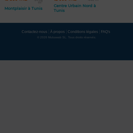
m²
Centre Urbain Nord à
Montplaisir à Tunis
Tunis
Contactez-nous
À propos
Conditions légales
FAQ's
© 2026 Mubawab SL. Tous droits réservés.