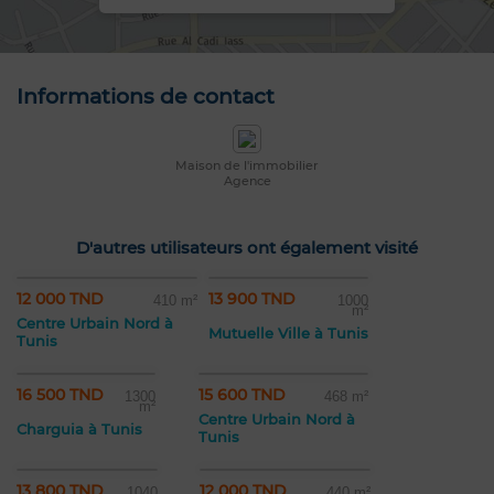
Informations de contact
Maison de l'immobilier
Agence
D'autres utilisateurs ont également visité
12 000 TND
13 900 TND
410 m²
1000
m²
Centre Urbain Nord à
Mutuelle Ville à Tunis
Tunis
16 500 TND
15 600 TND
1300
468 m²
m²
Centre Urbain Nord à
Charguia à Tunis
Tunis
13 800 TND
12 000 TND
1040
440 m²