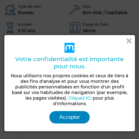
Type de bien
Etat
Bureau
Bon état / habitable
Années
Étage du bien
5-10 ans
4ème
Type du sol
Marbre
Votre confidentialité est importante
Terrasse
Garage
Ascenseur
Concierge
pour nous.
Climatisation
Chauffage central
Sécurité
Nous utilisons nos propres cookies et ceux de tiers à
Double vitrage
Porte blindée
des fins d'analyse et pour vous montrer des
publicités personnalisées en fonction d'un profil
basé sur vos habitudes de navigation (par exemple,
Voir plus de photos
les pages visitées).
Cliquez ICI
pour plus
d'informations
Accepter