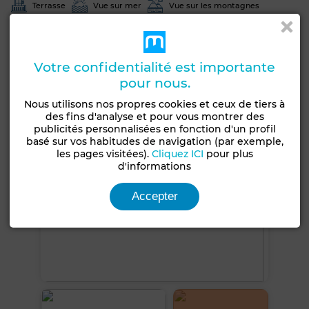
Terrasse
Vue sur mer
Vue sur les montagnes
Façade extérieure
Antenne parabolique
Climatisation
Chauffage central
Sécurité
Votre confidentialité est importante
pour nous.
Voir plus de photos
Nous utilisons nos propres cookies et ceux de tiers à
des fins d'analyse et pour vous montrer des
publicités personnalisées en fonction d'un profil
basé sur vos habitudes de navigation (par exemple,
les pages visitées).
Cliquez ICI
pour plus
d'informations
Accepter