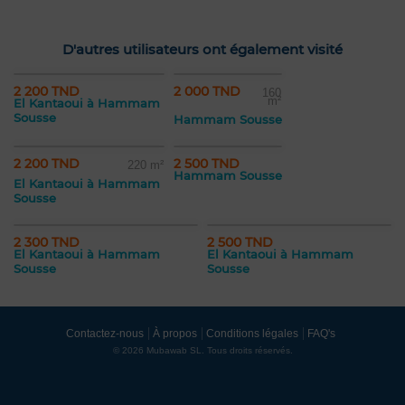
D'autres utilisateurs ont également visité
2 200 TND
2 000 TND
160
m²
El Kantaoui à Hammam
Sousse
Hammam Sousse
2 200 TND
2 500 TND
220 m²
Hammam Sousse
El Kantaoui à Hammam
Sousse
2 300 TND
2 500 TND
El Kantaoui à Hammam
El Kantaoui à Hammam
Sousse
Sousse
Contactez-nous
À propos
Conditions légales
FAQ's
© 2026 Mubawab SL. Tous droits réservés.