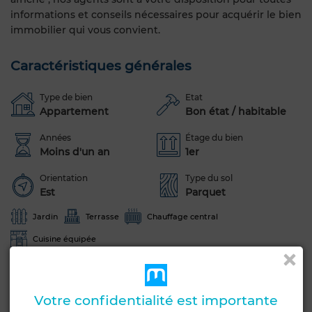
informations et conseils nécessaires pour acquérir le bien
immobilier qui vous convient.
Caractéristiques générales
Type de bien
Etat
Appartement
Bon état / habitable
Années
Étage du bien
Moins d'un an
1er
Orientation
Type du sol
Est
Parquet
Jardin
Terrasse
Chauffage central
Cuisine équipée
Voir plus de photos
Votre confidentialité est importante