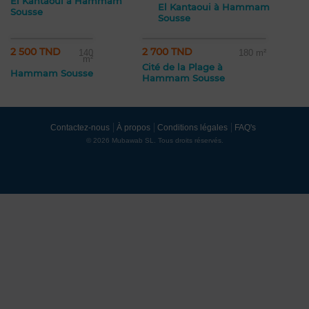
El Kantaoui à Hammam
El Kantaoui à Hammam
Sousse
Sousse
2 500 TND
2 700 TND
140
180 m²
m²
Cité de la Plage à
Hammam Sousse
Hammam Sousse
Contactez-nous
À propos
Conditions légales
FAQ's
© 2026 Mubawab SL. Tous droits réservés.