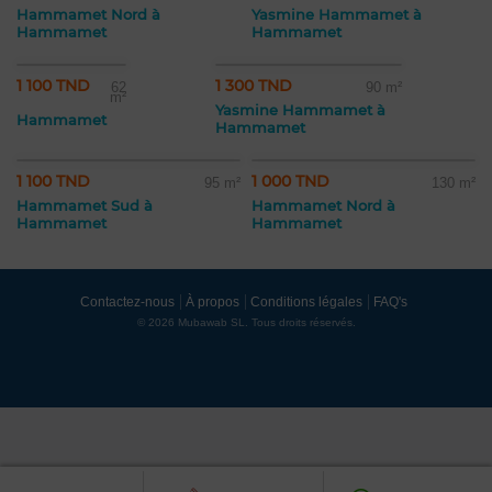
Hammamet Nord à
Yasmine Hammamet à
Hammamet
Hammamet
1 100 TND
1 300 TND
62
90 m²
m²
Yasmine Hammamet à
Hammamet
Hammamet
1 100 TND
1 000 TND
95 m²
130 m²
Hammamet Sud à
Hammamet Nord à
Hammamet
Hammamet
Contactez-nous
À propos
Conditions légales
FAQ's
© 2026 Mubawab SL. Tous droits réservés.