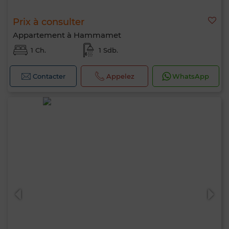
Prix à consulter
Appartement à Hammamet
1 Ch.
1 Sdb.
Contacter
Appelez
WhatsApp
Bonjour, je suis MIA. Quel critère souhaitez-
vous appliquer maintenant ?