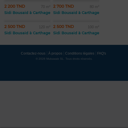
2 200 TND
2 700 TND
70 m²
80 m²
Sidi Bousaid à Carthage
Sidi Bousaid à Carthage
2 500 TND
2 500 TND
120 m²
100 m²
Sidi Bousaid à Carthage
Sidi Bousaid à Carthage
Contactez-nous
À propos
Conditions légales
FAQ's
© 2026 Mubawab SL. Tous droits réservés.