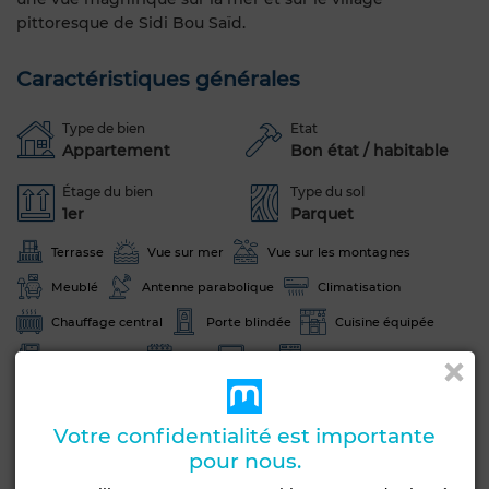
pittoresque de Sidi Bou Saïd.
Caractéristiques générales
Type de bien
Etat
Appartement
Bon état / habitable
Étage du bien
Type du sol
1er
Parquet
Terrasse
Vue sur mer
Vue sur les montagnes
Meublé
Antenne parabolique
Climatisation
Chauffage central
Porte blindée
Cuisine équipée
Réfrigérateur
Four
TV
Machine à laver
Micro-ondes
Votre confidentialité est importante
Voir plus de photos
pour nous.