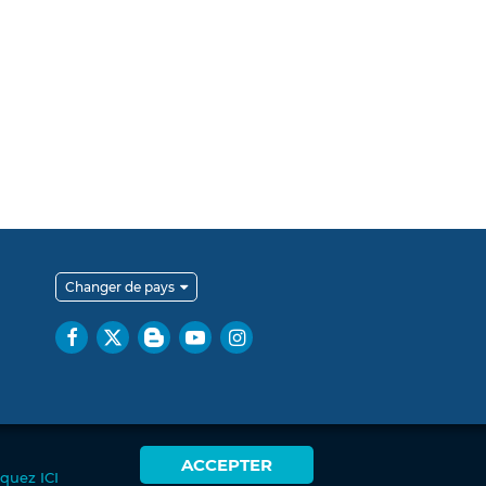
Changer de pays
ACCEPTER
iquez ICI