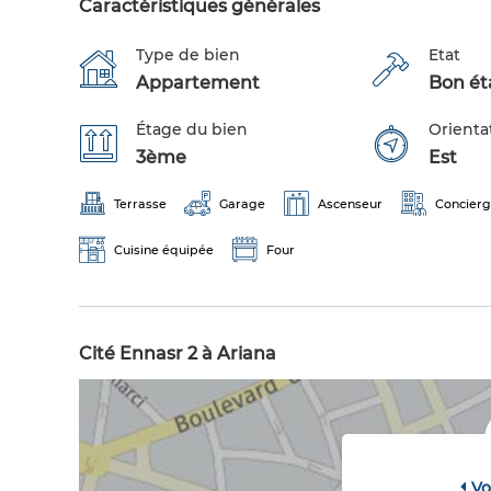
Caractéristiques générales
Type de bien
Etat
Appartement
Bon éta
Étage du bien
Orienta
3ème
Est
Terrasse
Garage
Ascenseur
Concier
Cuisine équipée
Four
Cité Ennasr 2 à Ariana
Vo