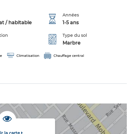
Années
t / habitable
1-5 ans
tion
Type du sol
Marbre
ge
Climatisation
Chauffage central
ir la carte