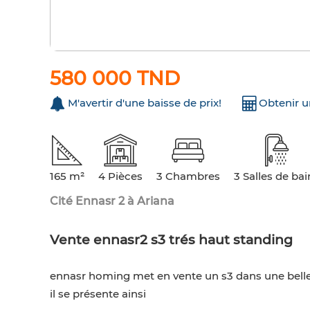
580 000 TND
M'avertir d'une baisse de prix!
Obtenir 
165 m²
4 Pièces
3 Chambres
3 Salles de bai
Cité Ennasr 2 à Ariana
Vente ennasr2 s3 trés haut standing
ennasr homing met en vente un s3 dans une belle
il se présente ainsi