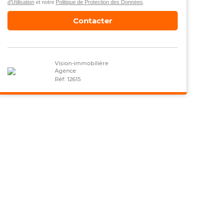
d’Utilisation
et notre
Politique de Protection des Données
.
Contacter
Vision-immobilière
Agence
Réf: 12615