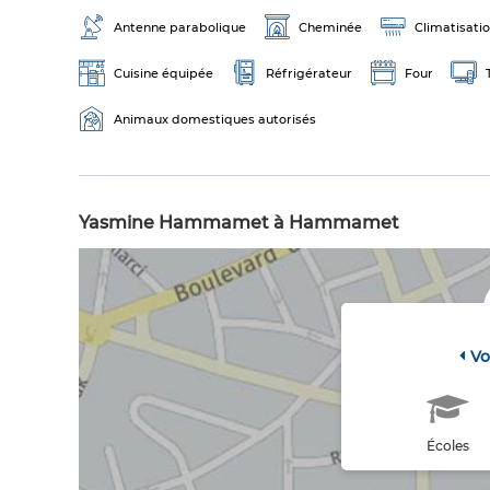
Antenne parabolique
Cheminée
Climatisati
Cuisine équipée
Réfrigérateur
Four
Animaux domestiques autorisés
Yasmine Hammamet à Hammamet
Vo
Écoles