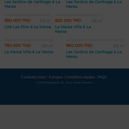
Les Jardins de Carthage à La
Les Jardins de Carthage à La
Marsa
Marsa
850 000 TND
820 000 TND
122 m²
145 m²
Cité Les Pins à La Marsa
La Marsa Ville à La
Marsa
790 000 TND
860 000 TND
133 m²
136 m²
La Marsa Ville à La Marsa
Les Jardins de Carthage à La
Marsa
Contactez-nous
À propos
Conditions légales
FAQ's
© 2026 Mubawab SL. Tous droits réservés.