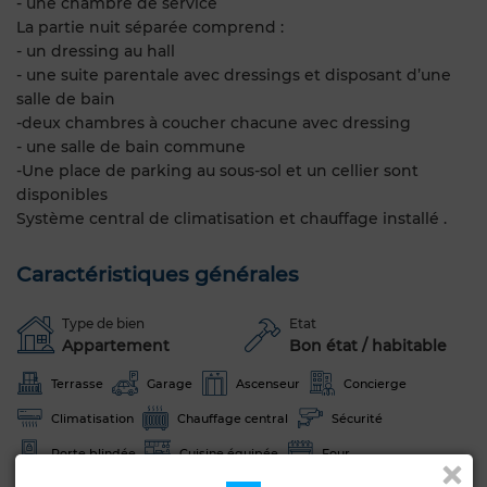
- une chambre de service
La partie nuit séparée comprend :
- un dressing au hall
- une suite parentale avec dressings et disposant d’une
salle de bain
-deux chambres à coucher chacune avec dressing
- une salle de bain commune
-Une place de parking au sous-sol et un cellier sont
disponibles
Système central de climatisation et chauffage installé .
Caractéristiques générales
Type de bien
Etat
Appartement
Bon état / habitable
Terrasse
Garage
Ascenseur
Concierge
Climatisation
Chauffage central
Sécurité
Porte blindée
Cuisine équipée
Four