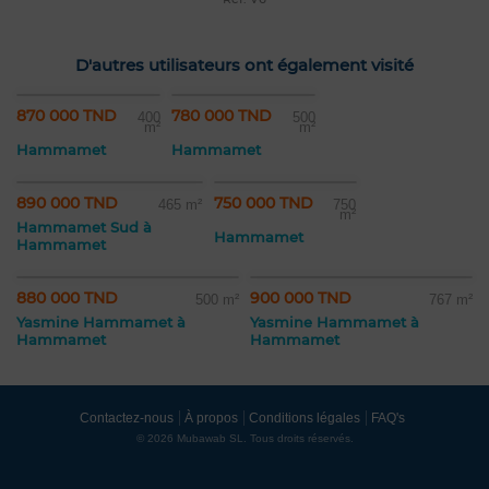
D'autres utilisateurs ont également visité
870 000 TND
780 000 TND
400
500
m²
m²
Hammamet
Hammamet
890 000 TND
750 000 TND
465 m²
750
m²
Hammamet Sud à
Hammamet
Hammamet
880 000 TND
900 000 TND
500 m²
767 m²
Yasmine Hammamet à
Yasmine Hammamet à
Hammamet
Hammamet
Contactez-nous
À propos
Conditions légales
FAQ's
© 2026 Mubawab SL. Tous droits réservés.