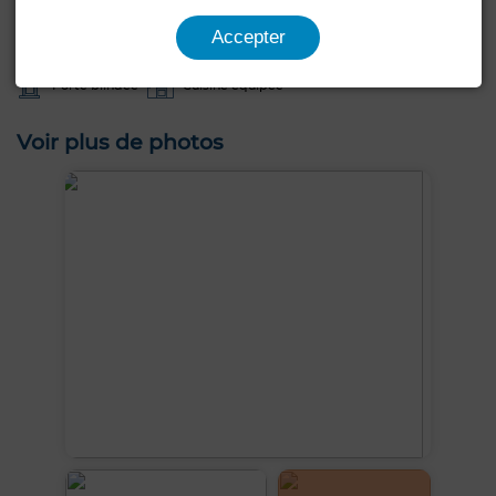
Jardin
Terrasse
Vue sur les montagnes
Piscine
Accepter
Chambre rangement
Climatisation
Double vitrage
Porte blindée
Cuisine équipée
Voir plus de photos