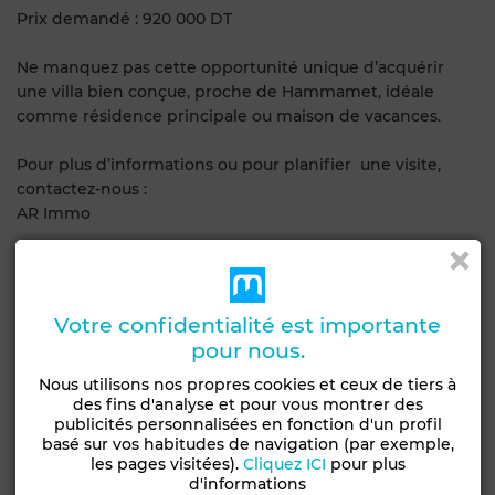
Prix demandé : 920 000 DT
Ne manquez pas cette opportunité unique d’acquérir
une villa bien conçue, proche de Hammamet, idéale
comme résidence principale ou maison de vacances.
Pour plus d’informations ou pour planifier une visite,
contactez-nous :
AR Immo
Caractéristiques générales
Type de bien
Etat
Votre confidentialité est importante
Villa
Bon état / habitable
pour nous.
Nous utilisons nos propres cookies et ceux de tiers à
Années
Type du sol
des fins d'analyse et pour vous montrer des
Moins d'un an
Parquet
publicités personnalisées en fonction d'un profil
basé sur vos habitudes de navigation (par exemple,
Nombre d'étages
les pages visitées).
Cliquez ICI
pour plus
1
d'informations