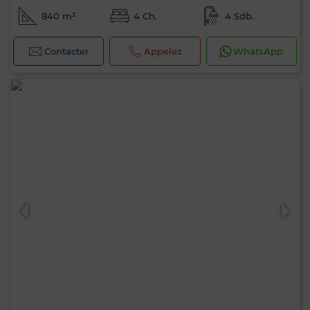
840 m²
4 Ch.
4 Sdb.
Contacter
Appelez
WhatsApp