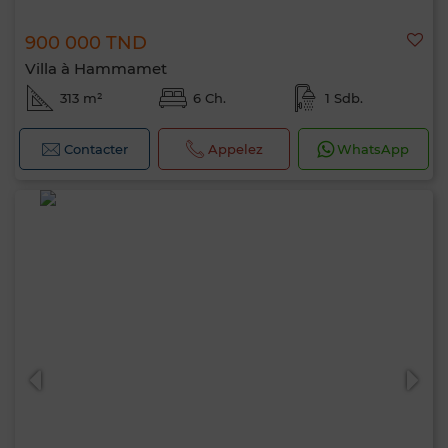
900 000 TND
Villa à Hammamet
313 m²
6 Ch.
1 Sdb.
Contacter
Appelez
WhatsApp
Bonjour, je suis MIA. Quel critère souhaitez-
vous appliquer maintenant ?