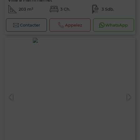
203 m²
3 Ch.
3 Sdb.
Contacter
Appelez
WhatsApp