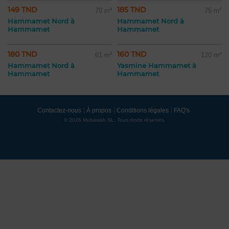
149 TND
185 TND
70 m²
75 m²
Hammamet Nord à
Hammamet Nord à
Hammamet
Hammamet
180 TND
160 TND
61 m²
120 m²
Hammamet Nord à
Yasmine Hammamet à
Hammamet
Hammamet
Contactez-nous
À propos
Conditions légales
FAQ's
© 2026 Mubawab SL. Tous droits réservés.