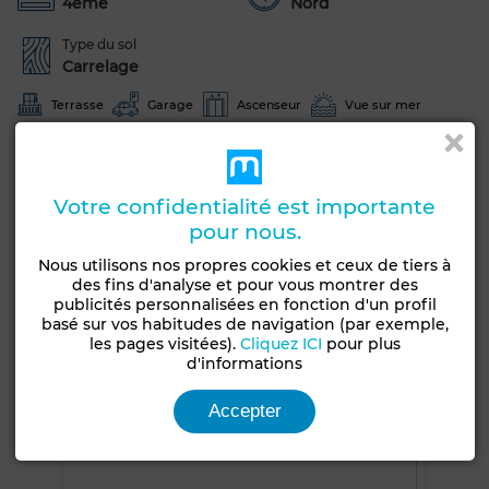
4ème
Nord
Type du sol
Carrelage
Terrasse
Garage
Ascenseur
Vue sur mer
Vue sur les montagnes
Piscine
Concierge
Façade extérieure
Salon européen
Votre confidentialité est importante
Antenne parabolique
Climatisation
pour nous.
Chauffage central
Sécurité
Double vitrage
Nous utilisons nos propres cookies et ceux de tiers à
Porte blindée
Cuisine équipée
Réfrigérateur
des fins d'analyse et pour vous montrer des
publicités personnalisées en fonction d'un profil
Four
TV
Machine à laver
Internet
basé sur vos habitudes de navigation (par exemple,
les pages visitées).
Cliquez ICI
pour plus
d'informations
Voir plus de photos
Accepter