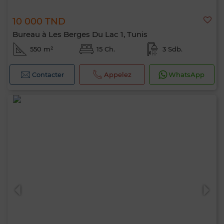
10 000 TND
Bureau à Les Berges Du Lac 1, Tunis
550 m²
15 Ch.
3 Sdb.
Contacter
Appelez
WhatsApp
Bonjour, je suis MIA. Quel critère souhaitez-
vous appliquer maintenant ?