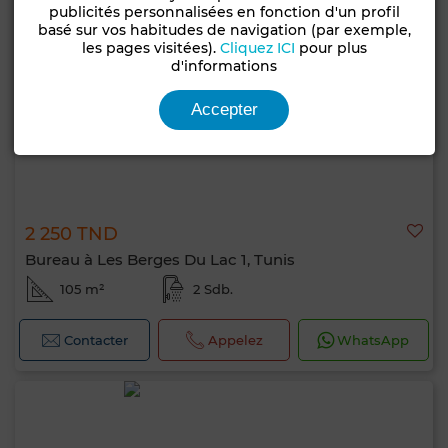
publicités personnalisées en fonction d'un profil
basé sur vos habitudes de navigation (par exemple,
les pages visitées).
Cliquez ICI
pour plus
d'informations
Accepter
2 250 TND
Bureau à Les Berges Du Lac 1, Tunis
105 m²
2 Sdb.
Contacter
Appelez
WhatsApp