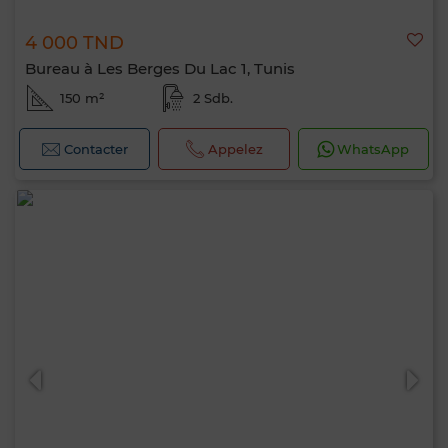
4 000 TND
Bureau à Les Berges Du Lac 1, Tunis
150 m²
2 Sdb.
Contacter
Appelez
WhatsApp
Bonjour, je suis MIA. Quel critère souhaitez-
vous appliquer maintenant ?