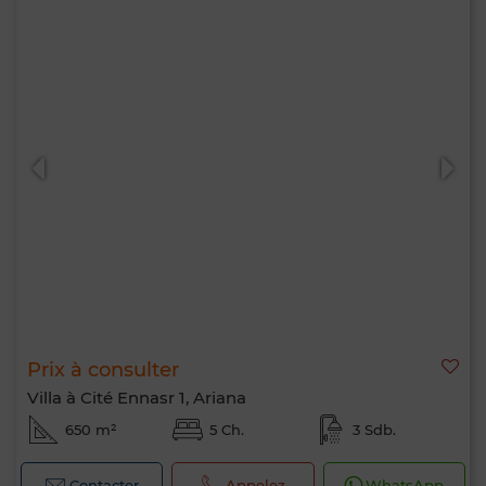
Prix à consulter
Bonjour, je suis MIA. Quel critère souhaitez-
Villa à Cité Ennasr 1, Ariana
vous appliquer maintenant ?
650 m²
5 Ch.
3 Sdb.
Contacter
Appelez
WhatsApp