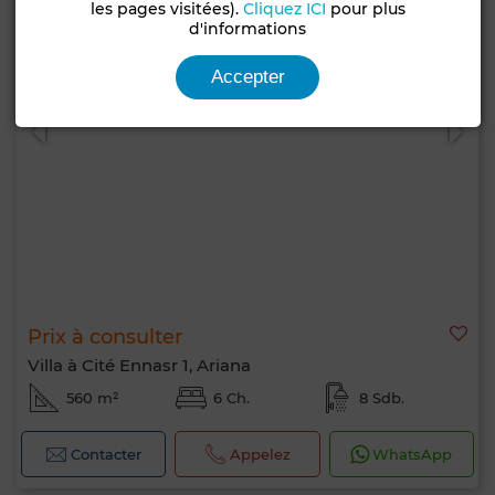
les pages visitées).
Cliquez ICI
pour plus
d'informations
Accepter
Prix à consulter
Villa à Cité Ennasr 1, Ariana
560 m²
6 Ch.
8 Sdb.
Contacter
Appelez
WhatsApp