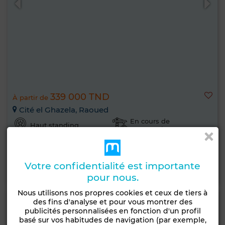
339 000 TND
À partir de
Cité el Ghazela, Raoued
En cours de
Haut standing
construction
Livraison: février 2026
Votre confidentialité est importante
En savoir plus
pour nous.
Nous utilisons nos propres cookies et ceux de tiers à
des fins d'analyse et pour vous montrer des
publicités personnalisées en fonction d'un profil
basé sur vos habitudes de navigation (par exemple,