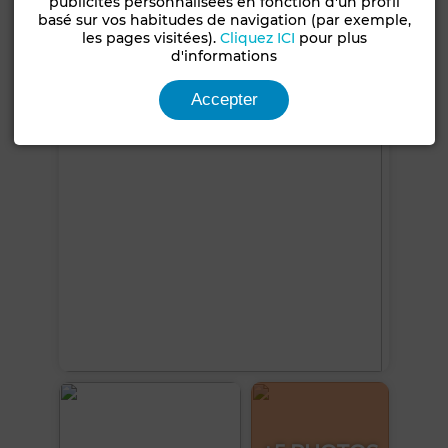
publicités personnalisées en fonction d'un profil
Jardin
Terrasse
Garage
Salon européen
basé sur vos habitudes de navigation (par exemple,
Cuisine équipée
les pages visitées).
Cliquez ICI
pour plus
d'informations
Voir plus de photos
Accepter