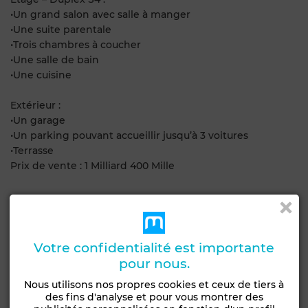
•Un grand salon avec salle à manger
•Une suite parentale
•Trois chambres à coucher
•Une salle de bain
•Une cuisine
Extérieur :
•Un garage
•Un parking pouvant accueillir jusqu’à 3 voitures
•Terrasse
Prix de vente : 1 Milliard 400 Mille
Caractéristiques générales
Type de bien
Etat
Villa
Bon état / habitable
Votre confidentialité est importante
pour nous.
Nombre d'étages
Nous utilisons nos propres cookies et ceux de tiers à
2
des fins d'analyse et pour vous montrer des