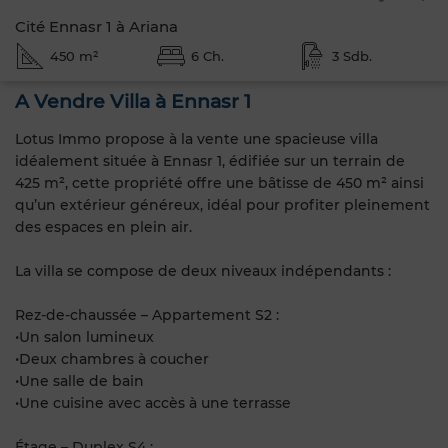
Cité Ennasr 1 à Ariana
450 m²
6 Ch.
3 Sdb.
A Vendre Villa à Ennasr 1
Lotus Immo propose à la vente une spacieuse villa
idéalement située à Ennasr 1, édifiée sur un terrain de
425 m², cette propriété offre une bâtisse de 450 m² ainsi
qu’un extérieur généreux, idéal pour profiter pleinement
des espaces en plein air.
La villa se compose de deux niveaux indépendants :
Rez-de-chaussée – Appartement S2 :
•Un salon lumineux
•Deux chambres à coucher
•Une salle de bain
•Une cuisine avec accès à une terrasse
Étage – Duplex S4 :