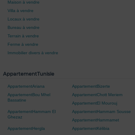
Maison à vendre
Villa à vendre
Locaux à vendre
Bureau à vendre
Terrain à vendre
Ferme à vendre
Immobilier divers à vendre
0 / 500
AppartementTunisie
AppartementAriana
AppartementBizerte
AppartementBou Mhel
AppartementChott Meriem
Bassatine
AppartementEl Mourouj
AppartementHammam El
AppartementHammam Sousse
Ghezaz
AppartementHammamet
AppartementHergla
AppartementKélibia