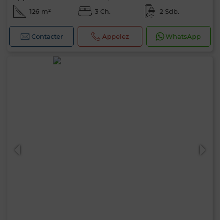
126 m²
3 Ch.
2 Sdb.
Contacter
Appelez
WhatsApp