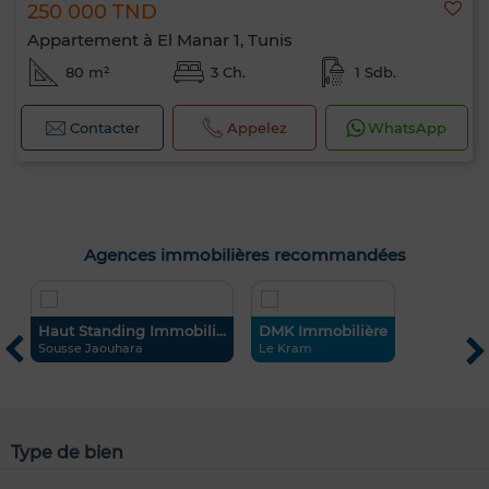
250 000 TND
Appartement à El Manar 1, Tunis
80 m²
3 Ch.
1 Sdb.
Contacter
Appelez
WhatsApp
Agences immobilières recommandées
Haut Standing Immobili...
DMK Immobilière
i
Sousse Jaouhara
Le Kram
L
Type de bien