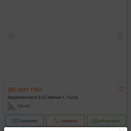
285 000 TND
Appartement à El Manar 1, Tunis
126 m²
Contacter
Appelez
WhatsApp