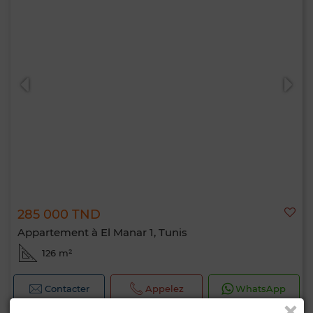
285 000 TND
Appartement à El Manar 1, Tunis
126 m²
Contacter
Appelez
WhatsApp