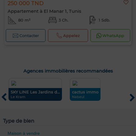
250 000 TND
Appartement à El Manar 1, Tunis
80 m²
3 Ch.
1 Sdb.
Contacter
Appelez
WhatsApp
Agences immobilières recommandées
SKY LINE Les Jardins d...
cactus immo
R
Le Kram
Nabeul
T
Type de bien
Maison à vendre