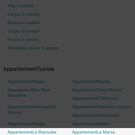
Villa à vendre
Locaux à vendre
Bureau à vendre
Terrain à vendre
Ferme à vendre
Immobilier divers à vendre
0 / 500
AppartementTunisie
AppartementAriana
AppartementBizerte
AppartementBou Mhel
AppartementChott Meriem
Bassatine
AppartementEl Mourouj
AppartementHammam El
AppartementHammam Sousse
Ghezaz
AppartementHammamet
AppartementHergla
AppartementKélibia
AppartementLa Manouba
AppartementLa Marsa