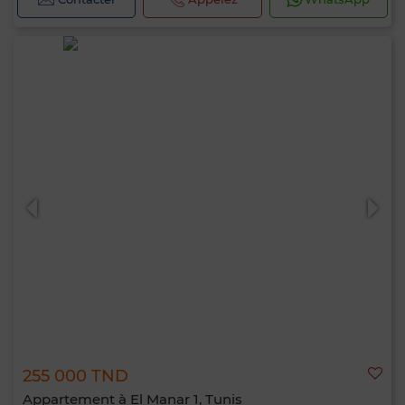
Bonjour, je suis MIA. Quel critère souhaitez-
vous appliquer maintenant ?
255 000 TND
Appartement à El Manar 1, Tunis