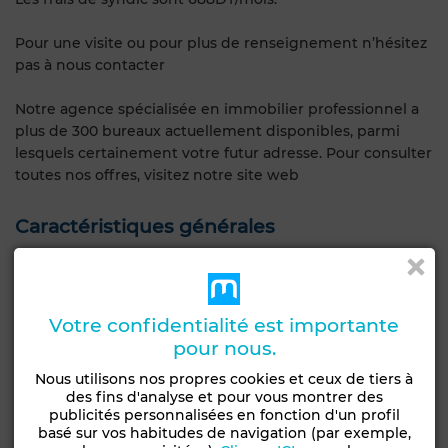
Pour une visite ou pour plus de renseignement n’hésitez
pas à nous contacter
Notre agence spécialisée en immobilier professionnel a
plus de 300 bureaux actuellement disponibles, parmi
lesquels certainement votre futur adresse. Pour consulter
toutes nos offres, visitez notre site web
Caractéristiques générales
Type de bien
Etat
Bureau
Bon état / habitable
Votre confidentialité est importante
Garage
Ascenseur
Concierge
Climatisation
pour nous.
Voir plus de photos
Nous utilisons nos propres cookies et ceux de tiers à
des fins d'analyse et pour vous montrer des
publicités personnalisées en fonction d'un profil
basé sur vos habitudes de navigation (par exemple,