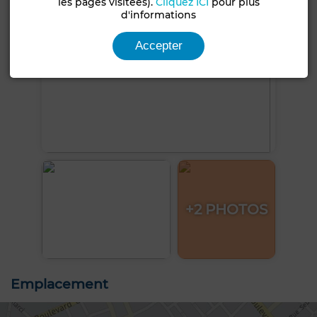
les pages visitées).
Cliquez ICI
pour plus
d'informations
Accepter
+2 PHOTOS
Emplacement