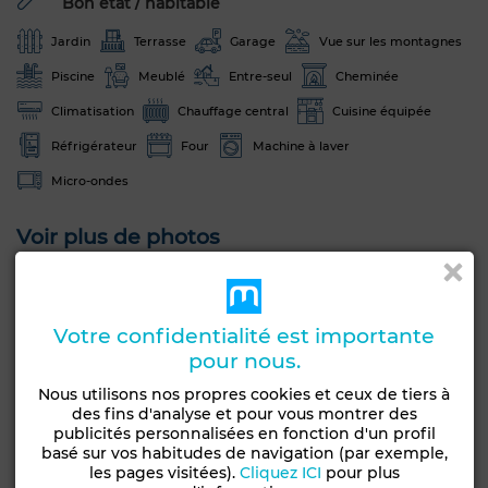
Bon état / habitable
Jardin
Terrasse
Garage
Vue sur les montagnes
Piscine
Meublé
Entre-seul
Cheminée
Climatisation
Chauffage central
Cuisine équipée
Réfrigérateur
Four
Machine à laver
Micro-ondes
Voir plus de photos
Votre confidentialité est importante
pour nous.
Nous utilisons nos propres cookies et ceux de tiers à
des fins d'analyse et pour vous montrer des
publicités personnalisées en fonction d'un profil
basé sur vos habitudes de navigation (par exemple,
les pages visitées).
Cliquez ICI
pour plus