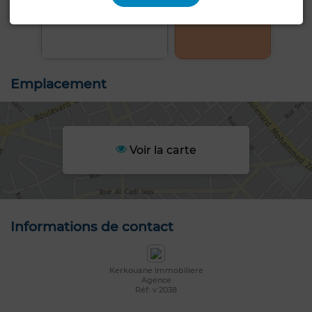
+8 PHOTOS
Emplacement
Voir la carte
Informations de contact
Kerkouane Immobiliere
Agence
Réf: v 2038