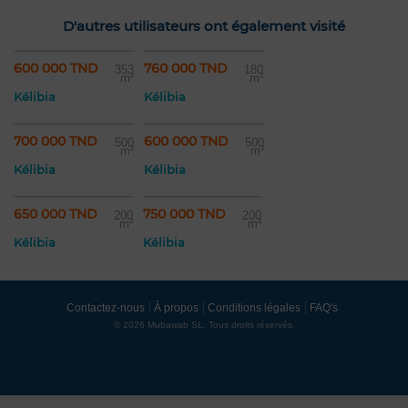
D'autres utilisateurs ont également visité
600 000 TND
760 000 TND
353
180
m²
m²
Kélibia
Kélibia
700 000 TND
600 000 TND
500
500
m²
m²
Kélibia
Kélibia
650 000 TND
750 000 TND
200
200
m²
m²
Kélibia
Kélibia
Contactez-nous
À propos
Conditions légales
FAQ's
© 2026 Mubawab SL. Tous droits réservés.