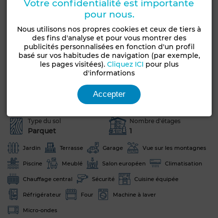
Votre confidentialité est importante
pour nous.
Obtenir un financement
Nous utilisons nos propres cookies et ceux de tiers à
des fins d'analyse et pour vous montrer des
Caractéristiques générales
publicités personnalisées en fonction d'un profil
basé sur vos habitudes de navigation (par exemple,
les pages visitées).
Cliquez ICI
pour plus
Type de bien
Etat
d'informations
Villa
Bon état / habitable
Années
Orientation
Accepter
Moins d'un an
Ouest
Type du sol
Nombre d'étages
Parquet
1
Jardin
Terrasse
Garage
Vue sur les montagnes
Piscine
Meublé
Salon européen
Climatisation
Chauffage central
Sécurité
Cuisine équipée
Réfrigérateur
Four
Machine à laver
Micro-ondes