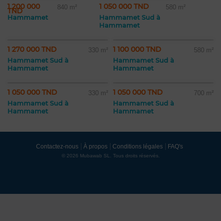
1 200 000
1 050 000 TND
840 m²
580 m²
TND
Hammamet
Hammamet Sud à
Hammamet
1 270 000 TND
1 100 000 TND
330 m²
580 m²
Hammamet Sud à
Hammamet Sud à
Hammamet
Hammamet
1 050 000 TND
1 050 000 TND
330 m²
700 m²
Hammamet Sud à
Hammamet Sud à
Hammamet
Hammamet
Contactez-nous
À propos
Conditions légales
FAQ's
© 2026 Mubawab SL. Tous droits réservés.