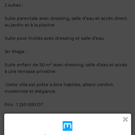
2 suites :
Suite parentale avec dressing, salle d’eau et accès direct
au jardin et à la piscine
Suite pour invités avec dressing et salle d’eau
1er étage :
Suite enfant de 50 m² avec dressing, salle d’eau et accès
à une terrasse privative
Cette villa est prête à être habitée, alliant confort,
modernité et élégance.
Prix : 1 250 000 DT
Une opportunité rare à saisir à Hammamet Mrezga
AR Immo – Votre agence de confiance.