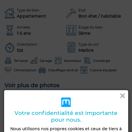
Type de bien
Etat
Appartement
Bon état / habitable
Années
Étage du bien
1-5 ans
3ème
Orientation
Type du sol
Est
Marbre
Terrasse
Garage
Ascenseur
Concierge
Climatisation
Chauffage central
Cuisine équipée
Voir plus de photos
Votre confidentialité est importante
pour nous.
Nous utilisons nos propres cookies et ceux de tiers à