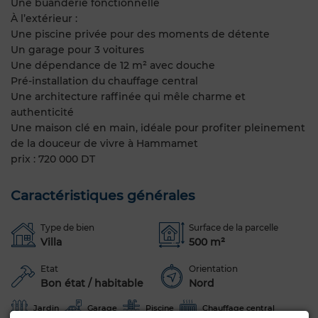
Une buanderie fonctionnelle
À l’extérieur :
Une piscine privée pour des moments de détente
Un garage pour 3 voitures
Une dépendance de 12 m² avec douche
Pré-installation du chauffage central
Une architecture raffinée qui mêle charme et
authenticité
Une maison clé en main, idéale pour profiter pleinement
de la douceur de vivre à Hammamet
prix : 720 000 DT
Caractéristiques générales
Type de bien
Surface de la parcelle
Villa
500 m²
Etat
Orientation
Bon état / habitable
Nord
Jardin
Garage
Piscine
Chauffage central